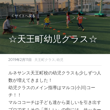
サイトへ戻る
☆天王町幼児クラス☆
2019年2月11日
·
天王町クラス,
幼児
ルネサンス天王町校の幼児クラスも少しずつ人
数が増えてきました！
幼児クラスのメイン指導はマルコ(小川)コー
チ！！
マルココーチは子ども達から楽しいを引き出す
プロです！その「楽しい」の中には、サッカー