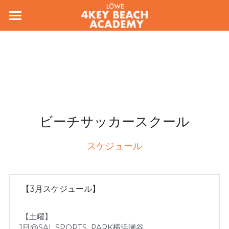
ホーム
コンセプト
会場/料金
スタッフ
ビーチサッカースクール
お問い合わせ
スケジュール
入会フォーム
アカデミー規約
 【3月スケジュール】
各種変更のお手続き
 【土曜】
検索
1日
@SAL SPORTS  PARK横浜瀬谷