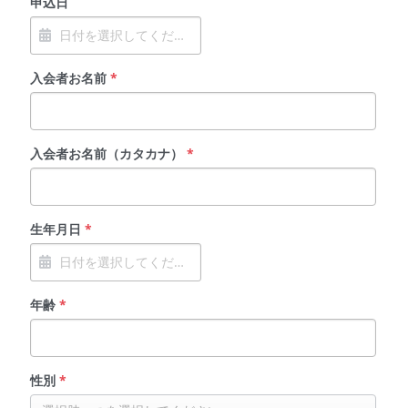
申込日
入会者お名前
*
入会者お名前（カタカナ）
*
生年月日
*
年齢
*
性別
*