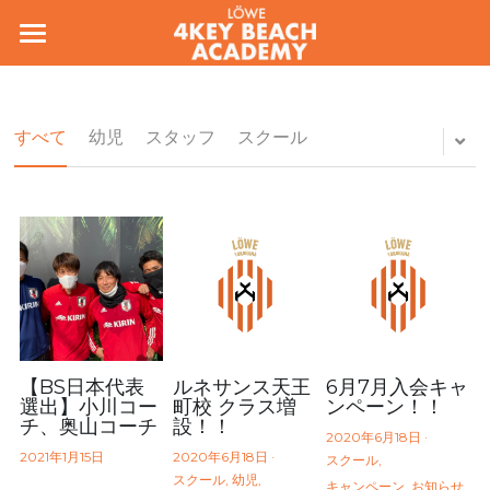
ホーム
コンセプト
すべて
幼児
スタッフ
スクール
会場/料金
スタッフ
お問い合わせ
入会フォーム
アカデミー規約
【BS日本代表
ルネサンス天王
6月7月入会キャ
選出】小川コー
町校 クラス増
ンペーン！！
チ、奥山コーチ
設！！
各種変更のお手続き
2020年6月18日
·
2021年1月15日
2020年6月18日
·
スクール,
スクール,
幼児,
検索
キャンペーン,
お知らせ