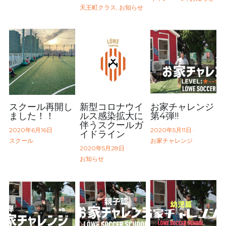
天王町クラス,
お知らせ
まずは無料体験からスタート！
スクール再開し
新型コロナウイ
お家チャレンジ
ました！！
ルス感染拡大に
第4弾!!
伴うスクールガ
2020年6月16日
·
2020年5月11日
·
イドライン
スクール
お家チャレンジ
2020年5月28日
·
お知らせ