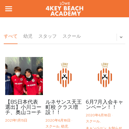
ホーム
コンセプト
すべて
幼児
スタッフ
スクール
会場/料金
スタッフ
お問い合わせ
入会フォーム
アカデミー規約
【BS日本代表
ルネサンス天王
6月7月入会キャ
選出】小川コー
町校 クラス増
ンペーン！！
チ、奥山コーチ
設！！
各種変更のお手続き
2020年6月18日
·
2021年1月15日
2020年6月18日
·
スクール,
スクール,
幼児,
検索
キャンペーン,
お知らせ