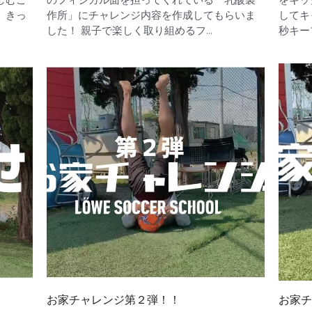
、きっ
作所」にチャレンジ内容を作成してもらいま
してキ
した！ 親子で楽しく取り組めるフ...
秒キープ
お家チャレンジ第２弾！！
お家チ