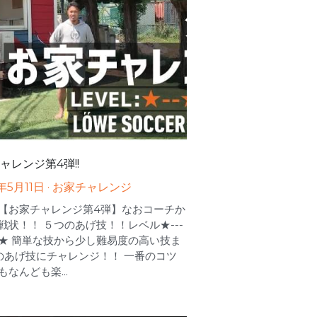
ャレンジ第4弾!!
年5月11日
·
お家チャレンジ
【お家チャレンジ第4弾】なおコーチか
戦状！！ ５つのあげ技！！レベル★---
★ 簡単な技から少し難易度の高い技ま
のあげ技にチャレンジ！！ 一番のコツ
なんども楽...