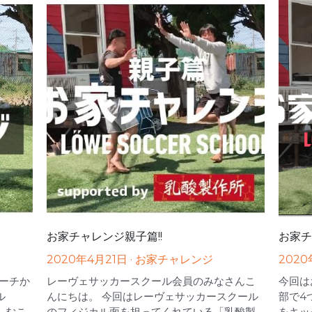
お家チャレンジ親子篇!!
お家チ
2020年4月21日
·
お家チャレンジ
2020
ーチか
レーヴェサッカースクール会員のみなさんこ
今回は
ル
んにちは。 今回はレーヴェサッカースクール
部で4
しむこ
のフィジカル面を担ってくれている「乳酸製
をキッ