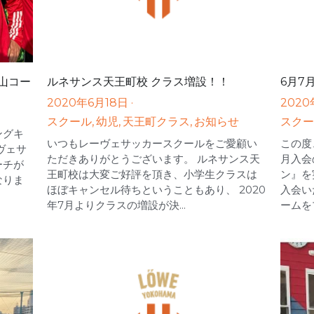
山コー
ルネサンス天王町校 クラス増設！！
6月7
2020年6月18日
·
2020
スクール,
幼児,
天王町クラス,
お知らせ
スクー
ングキ
いつもレーヴェサッカースクールをご愛顧い
この度
ーヴェサ
ただきありがとうございます。 ルネサンス天
月入会
ーチが
王町校は大変ご好評を頂き、小学生クラスは
ン』を
なりま
ほぼキャンセル待ちということもあり、 2020
入会い
年7月よりクラスの増設が決...
ームをプ