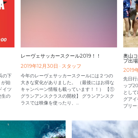
レーヴェサッカースクール2019！！
奥山コ
プ出場
2019年12月30日
·
スタッフ
2019
浜の下
今年のレーヴェサッカースクールには２つの
先日行
）が始
大きな変化がありました。 （最後にはお得な
ップ2
ドイツ
キャンペーン情報も載っています！！） 【①
として
校生の
グランアンスクラスの開校】 グランアンスク
グアイ
ラスでは映像を使ったり、...
プリーグ