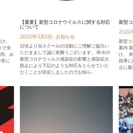
【重要】新型コロナウイルスに関する対応
新型コ
について
2020
2020年3月2日
·
お知らせ
受け、
新型コ
日頃より当スクールの活動にご理解ご協力い
まで全
案内 
ただきまして誠に有難うございます。 昨今の
一同、み
け、 
新型コロナウィルス感染症の影響と感染拡大
非常に
指導に
防止により下記のような対応をとらせていた
止に最
だくことが決定しましたのでお知ら...